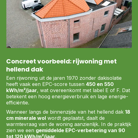
Concreet voorbeeld: rijwoning met
hellend dak
Een rijwoning uit de jaren 1970 zonder dakisolatie
heeft vaak een EPC-score tussen
450 en 550
kWh/m²/jaar
, wat overeenkomt met label E of F. Dat
betekent een hoog energieverbruik en lage energie-
efficiëntie.
Wanneer langs de binnenzijde van het hellend dak
18
cm minerale wol
wordt geplaatst, daalt de
warmtevraag van de woning aanzienlijk. In de praktijk
zien we een
gemiddelde EPC-verbetering van 90
tot 120 kWh/m²/jaar
.